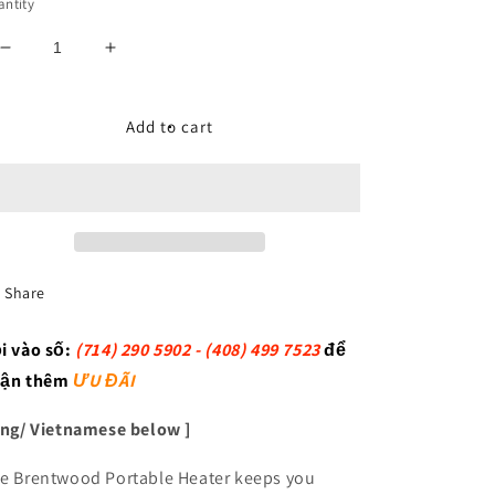
ntity
Decrease
Increase
quantity
quantity
for
for
Máy
Máy
Add to cart
Heater
Heater
-
-
Brentwood
Brentwood
Portable
Portable
Heater
Heater
Share
i vào số:
(714) 290 5902 - (408) 499 7523
để
ận thêm
ƯU ĐÃI
Eng/ Vietnamese below ]
e Brentwood Portable Heater keeps you