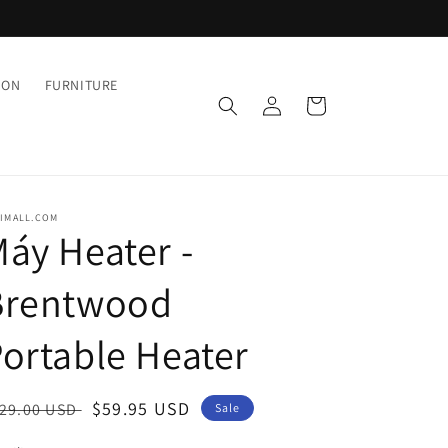
ION
FURNITURE
Log
Cart
in
7IMALL.COM
áy Heater -
Brentwood
ortable Heater
egular
Sale
$59.95 USD
29.00 USD
Sale
ice
price