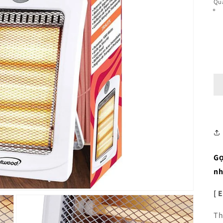
Qua
Gọ
nh
[ 
Th