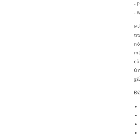
- 
- 
Má
tr
nó
má
cô
ứn
gấ
Đặ