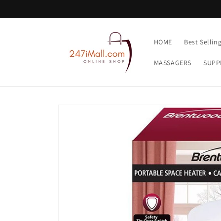
Skip to
content
HOME
Best Sellin
MASSAGERS
SUPP
Skip to
product
information